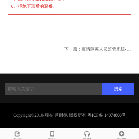
6、拒绝下班后的聚餐。
下一篇：疫情隔离人员监管系统-GSM/NB-lot电子封条
搜索
Copyright©2010-现在 普耐德 版权所有
粤ICP备 14074800号