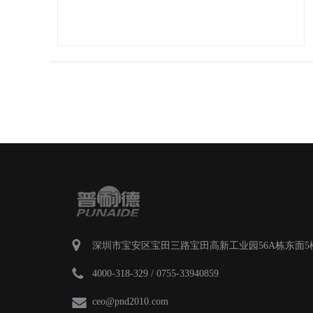
深圳市宝安区宝田三路宝田高新工业园56A栋东面5
4000-318-329
/ 0755-33940859
ceo@pnd2010.com