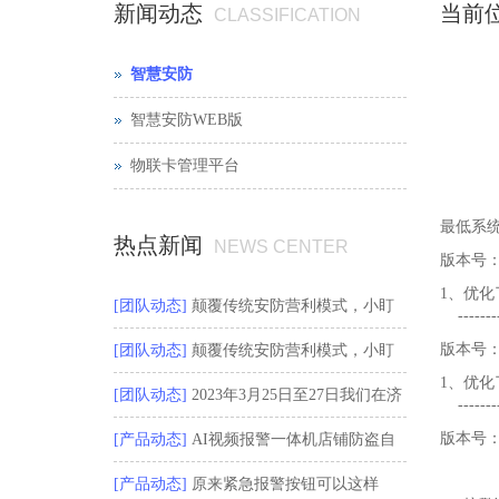
新闻动态
当前
CLASSIFICATION
智慧安防
智慧安防WEB版
物联卡管理平台
最低系统
热点新闻
NEWS CENTER
版本号：V
1、优
[团队动态]
颠覆传统安防营利模式，小盯
----------
版本号：V
在河北安博会等您！
[团队动态]
颠覆传统安防营利模式，小盯
1、优
在沈阳安博会等您！
[团队动态]
2023年3月25日至27日我们在济
----------
版本号：V
南安防展等···
[产品动态]
AI视频报警一体机店铺防盗自
动驱离方案。
[产品动态]
原来紧急报警按钮可以这样