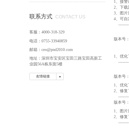
1、接
2、下载
用！
3、图
联系方式
CONTACT US
4、可
----------
客服：4000-318-329
版本号：V
电话：0755-33940859
邮箱：ceo@pnd2010.com
1、优
地址：深圳市宝安区宝田三路宝田高新工
----------
业园56A栋东面5楼
友情链接
友情链接
版本号：V
1、优
2、修
----------
版本号：V
1、图
2、修
----------