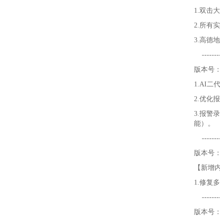
1.双击
2.所有
3.高德
----------
版本号：V
1.AI
2.优化
3.报警
能）。
----------
版本号：V
【新增
1.修复
----------
版本号：V